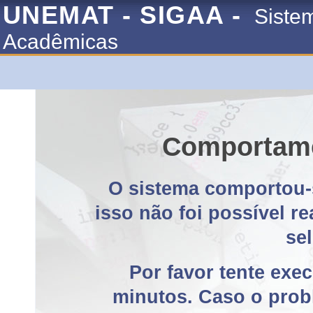
UNEMAT - SIGAA -
Siste
Acadêmicas
Comportame
O sistema comportou-
isso não foi possível r
se
Por favor tente exe
minutos. Caso o probl