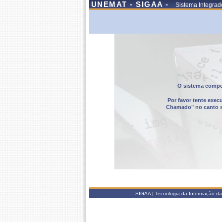
UNEMAT - SIGAA -
Sistema Integrad
O sistema compor
Por favor tente exec
Chamado" no canto sup
SIGAA | Tecnologia da Informação da 