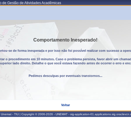
o de Gestão de Atividades Acadêmicas
Comportamento Inesperado!
tou-se de forma inesperada e por isso não foi possível realizar com sucesso a oper
utar o procedimento em 10 minutos. Caso o problema persista, favor abrir um chama
erior lado direito. Detalhe o que você estava fazendo antes de ocorrer o erro e enc
Pedimos desculpas por eventuais transtornos...
Voltar
Unemat - TIU | Copyright © 2006-2026 - UNEMAT - sig-application-01.applications.sig.oraclevcn.