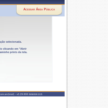
Acessar Área Pública
ação selecionada.
do clicando em "Abrir
aminhe prints da tela.
com.srv1inst1 -
v3.29.808
05/08/2026 22:25