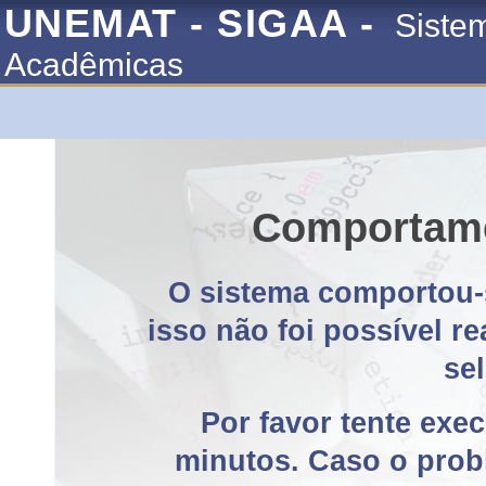
UNEMAT - SIGAA -
Siste
Acadêmicas
Comportame
O sistema comportou-
isso não foi possível r
se
Por favor tente exe
minutos. Caso o probl