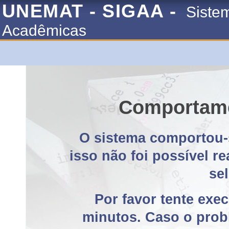
UNEMAT - SIGAA -
Siste
Acadêmicas
Comportame
O sistema comportou-
isso não foi possível r
se
Por favor tente exe
minutos. Caso o probl