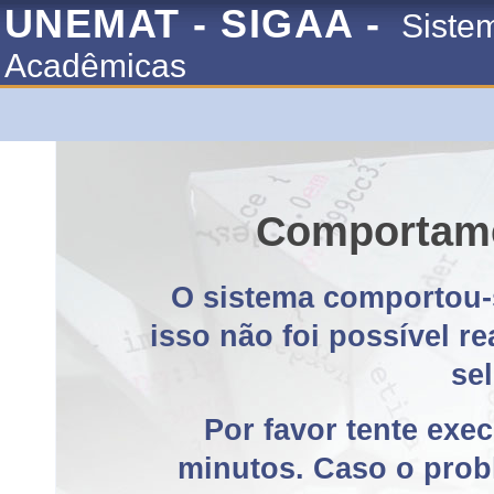
UNEMAT - SIGAA -
Siste
Acadêmicas
Comportame
O sistema comportou-
isso não foi possível r
se
Por favor tente exe
minutos. Caso o probl