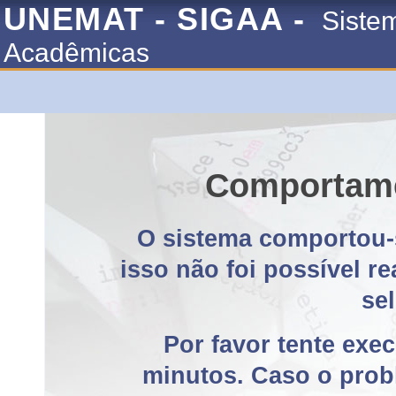
UNEMAT - SIGAA -
Siste
Acadêmicas
Comportame
O sistema comportou-
isso não foi possível r
se
Por favor tente exe
minutos. Caso o probl