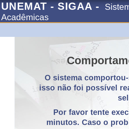
UNEMAT - SIGAA -
Siste
Acadêmicas
Comportame
O sistema comportou-
isso não foi possível r
se
Por favor tente exe
minutos. Caso o probl