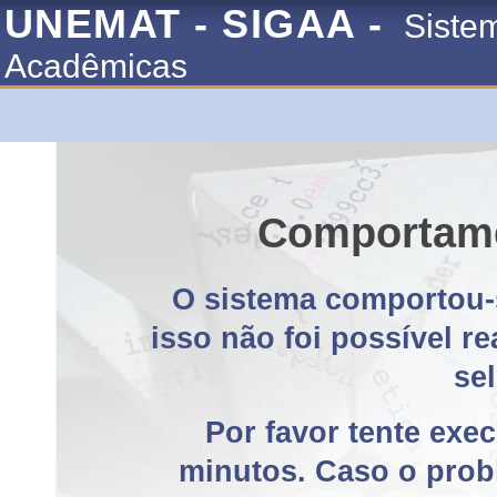
UNEMAT - SIGAA -
Siste
Acadêmicas
Comportame
O sistema comportou-
isso não foi possível r
se
Por favor tente exe
minutos. Caso o probl