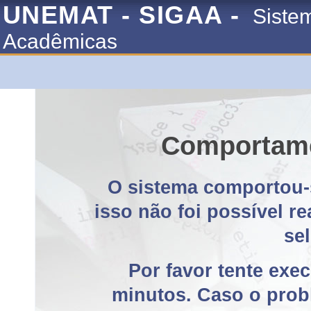
UNEMAT - SIGAA -
Siste
Acadêmicas
Comportame
O sistema comportou-
isso não foi possível r
se
Por favor tente exe
minutos. Caso o probl