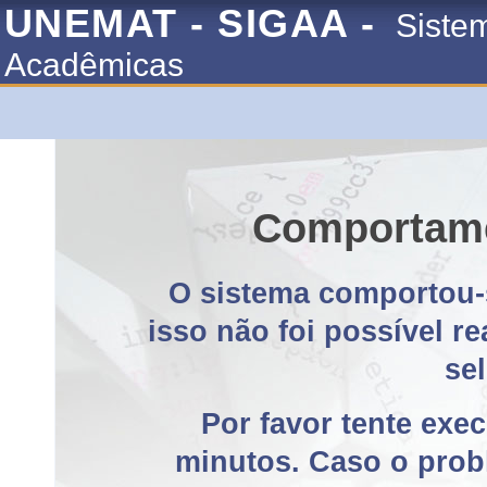
UNEMAT - SIGAA -
Siste
Acadêmicas
Comportame
O sistema comportou-
isso não foi possível r
se
Por favor tente exe
minutos. Caso o probl