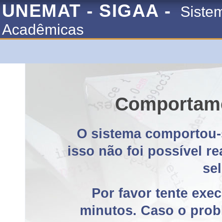
UNEMAT - SIGAA -
Siste
Acadêmicas
Comportame
O sistema comportou-
isso não foi possível r
se
Por favor tente exe
minutos. Caso o probl