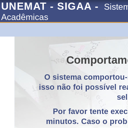
UNEMAT - SIGAA -
Siste
Acadêmicas
Comportame
O sistema comportou-
isso não foi possível r
se
Por favor tente exe
minutos. Caso o probl