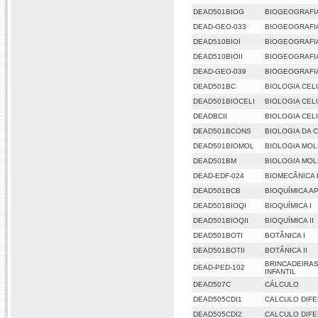
DEAD501BIOG
BIOGEOGRAFI
DEAD-GEO-033
BIOGEOGRAFIA
DEAD510BIOI
BIOGEOGRAFIA
DEAD510BIOII
BIOGEOGRAFIA
DEAD-GEO-039
BIOGEOGRAFIA
DEAD501BC
BIOLOGIA CEL
DEAD501BIOCELI
BIOLOGIA CEL
DEADBCII
BIOLOGIA CELU
DEAD501BCONS
BIOLOGIA DA
DEAD501BIOMOL
BIOLOGIA MO
DEAD501BM
BIOLOGIA MO
DEAD-EDF-024
BIOMECÂNICA 
DEAD501BCB
BIOQUÍMICA A
DEAD501BIOQI
BIOQUÍMICA I
DEAD501BIOQII
BIOQUÍMICA II
DEAD501BOTI
BOTÂNICA I
DEAD501BOTII
BOTÂNICA II
BRINCADEIRA
DEAD-PED-102
INFANTIL
DEAD507C
CÁLCULO
DEAD505CDI1
CALCULO DIFE
DEAD505CDI2
CALCULO DIFE