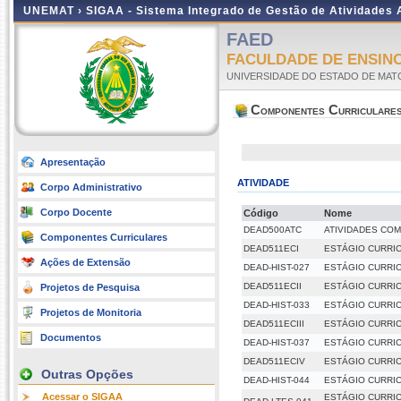
UNEMAT ›
SIGAA - Sistema Integrado de Gestão de Atividades
FAED
FACULDADE DE ENSINO
UNIVERSIDADE DO ESTADO DE MA
Componentes Curriculare
Apresentação
ATIVIDADE
Corpo Administrativo
Corpo Docente
Código
Nome
DEAD500ATC
ATIVIDADES CO
Componentes Curriculares
DEAD511ECI
ESTÁGIO CURRIC
Ações de Extensão
DEAD-HIST-027
ESTÁGIO CURRIC
DEAD511ECII
ESTÁGIO CURRIC
Projetos de Pesquisa
DEAD-HIST-033
ESTÁGIO CURRIC
Projetos de Monitoria
DEAD511ECIII
ESTÁGIO CURRICU
Documentos
DEAD-HIST-037
ESTÁGIO CURRICU
DEAD511ECIV
ESTÁGIO CURRIC
Outras Opções
DEAD-HIST-044
ESTÁGIO CURRIC
Acessar o SIGAA
ESTÁGIO CURRI