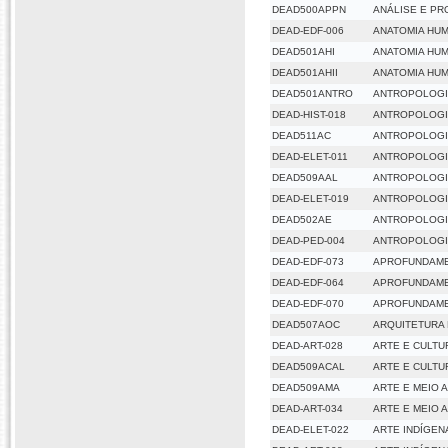
DEAD500APPN
ANÁLISE E P
DEAD-EDF-006
ANATOMIA HU
DEAD501AHI
ANATOMIA HUM
DEAD501AHII
ANATOMIA HUM
DEAD501ANTRO
ANTROPOLOG
DEAD-HIST-018
ANTROPOLOGI
DEAD511AC
ANTROPOLOGI
DEAD-ELET-011
ANTROPOLOGI
DEAD509AAL
ANTROPOLOGIA
DEAD-ELET-019
ANTROPOLOGIA
DEAD502AE
ANTROPOLOGI
DEAD-PED-004
ANTROPOLOGI
DEAD-EDF-073
APROFUNDAME
DEAD-EDF-064
APROFUNDAME
DEAD-EDF-070
APROFUNDAME
DEAD507AOC
ARQUITETURA
DEAD-ART-028
ARTE E CULTU
DEAD509ACAL
ARTE E CULTU
DEAD509AMA
ARTE E MEIO 
DEAD-ART-034
ARTE E MEIO 
DEAD-ELET-022
ARTE INDÍGEN