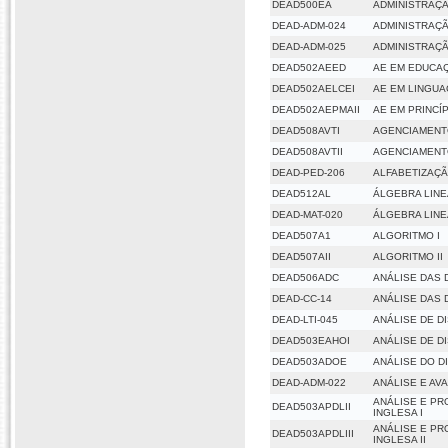
DEAD500EA
ADMINISTRAÇ
DEAD-ADM-024
ADMINISTRAÇÃ
DEAD-ADM-025
ADMINISTRAÇÃ
DEAD502AEED
AE EM EDUCAÇ
DEAD502AELCEI
AE EM LINGUA
DEAD502AEPMAII
AE EM PRINCÍ
DEAD508AVTI
AGENCIAMENT
DEAD508AVTII
AGENCIAMENTO
DEAD-PED-206
ALFABETIZAÇ
DEAD512AL
ÁLGEBRA LIN
DEAD-MAT-020
ÁLGEBRA LIN
DEAD507A1
ALGORITMO I
DEAD507AII
ALGORITMO II
DEAD506ADC
ANÁLISE DAS
DEAD-CC-14
ANÁLISE DAS
DEAD-LTI-045
ANÁLISE DE D
DEAD503EAHOI
ANÁLISE DE D
DEAD503ADOE
ANÁLISE DO D
DEAD-ADM-022
ANÁLISE E AV
ANÁLISE E PR
DEAD503APDLII
INGLESA I
ANÁLISE E PR
DEAD503APDLIII
INGLESA II