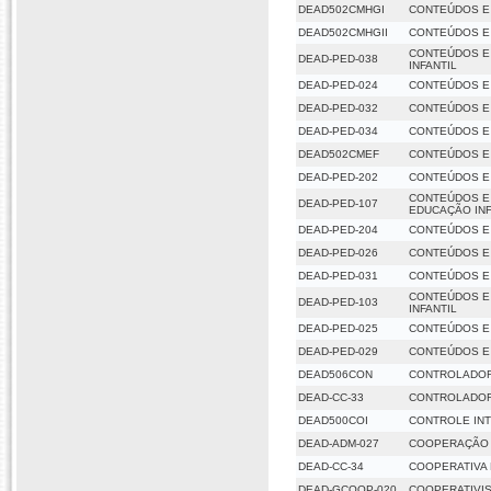
DEAD502CMHGI
CONTEÚDOS E 
DEAD502CMHGII
CONTEÚDOS E 
CONTEÚDOS E
DEAD-PED-038
INFANTIL
DEAD-PED-024
CONTEÚDOS E 
DEAD-PED-032
CONTEÚDOS E 
DEAD-PED-034
CONTEÚDOS E
DEAD502CMEF
CONTEÚDOS E
DEAD-PED-202
CONTEÚDOS E
CONTEÚDOS E
DEAD-PED-107
EDUCAÇÃO INF
DEAD-PED-204
CONTEÚDOS E
DEAD-PED-026
CONTEÚDOS E 
DEAD-PED-031
CONTEÚDOS E 
CONTEÚDOS E 
DEAD-PED-103
INFANTIL
DEAD-PED-025
CONTEÚDOS E 
DEAD-PED-029
CONTEÚDOS E 
DEAD506CON
CONTROLADOR
DEAD-CC-33
CONTROLADOR
DEAD500COI
CONTROLE IN
DEAD-ADM-027
COOPERAÇÃO 
DEAD-CC-34
COOPERATIVA
DEAD-GCOOP-020
COOPERATIVI