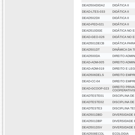
DEAD504DIDA2
DIDÁTICA II
DEAD-LTES-033
DIDÁTICA II
DEAD502DII
DIDÁTICA II
DEAD-PED-021
DIDÁTICA II
DEAD510DGE
DIDÁTICA NO 
DEAD-GEO-026
DIDÁTICA NO 
DEAD501DECB
DIDÁTICA PAR
DEAD501DT
DINÂMICA DA 
DEAD500DA
DIREITO ADMI
DEAD-ADM-005
DIREITO ADMI
DEAD-ADM-019
DIREITO E LE
DEAD506DELS
DIREITO EMPR
DEAD-CC-04
DIREITO EMPR
DIREITO PRIV
DEAD-GCOOP-023
COOPERATIVI
DEADTESTE01
DISCIPLINA D
DEADTESTE02
DISCIPLINA D
DEADTESTE3
DISCIPLINA TE
DEAD501DBD
DIVERSIDADE
DEAD501DBP
DIVERSIDADE
DEAD501DSV
DIVERSIDADE 
DEAD508ECOL
ECOLOGIA