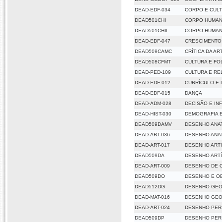
DEAD-EDF-034
CORPO E CUL
DEAD501CHI
CORPO HUMAN
DEAD501CHII
CORPO HUMANO
DEAD-EDF-047
CRESCIMENTO
DEAD509CAMC
CRÍTICA DA A
DEAD508CFMT
CULTURA E F
DEAD-PED-109
CULTURA E RE
DEAD-EDF-012
CURRÍCULO E 
DEAD-EDF-015
DANÇA
DEAD-ADM-028
DECISÃO E IN
DEAD-HIST-030
DEMOGRAFIA E
DEAD509DAMV
DESENHO ANA
DEAD-ART-036
DESENHO ANA
DEAD-ART-017
DESENHO ARTI
DEAD509DA
DESENHO ARTÍ
DEAD-ART-009
DESENHO DE 
DEAD509DO
DESENHO E O
DEAD512DG
DESENHO GEO
DEAD-MAT-016
DESENHO GEO
DEAD-ART-024
DESENHO PER
DEAD509DP
DESENHO PER