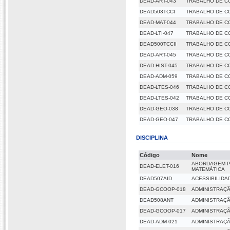
DEAD-ART-043
TRABALHO DE C
DEAD503TCCI
TRABALHO DE C
DEAD-MAT-044
TRABALHO DE C
DEAD-LTI-047
TRABALHO DE C
DEAD500TCCII
TRABALHO DE C
DEAD-ART-045
TRABALHO DE C
DEAD-HIST-045
TRABALHO DE C
DEAD-ADM-059
TRABALHO DE C
DEAD-LTES-046
TRABALHO DE CO
DEAD-LTES-042
TRABALHO DE CO
DEAD-GEO-038
TRABALHO DE C
DEAD-GEO-047
TRABALHO DE C
DISCIPLINA
Código
Nome
ABORDAGEM PS
DEAD-ELET-016
MATEMÁTICA
DEAD507AID
ACESSIBILIDA
DEAD-GCOOP-018
ADMINISTRAÇÃ
DEAD508ANT
ADMINISTRAÇÃ
DEAD-GCOOP-017
ADMINISTRAÇ
DEAD-ADM-021
ADMINISTRAÇÃ