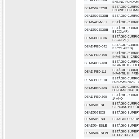
ENSINO FUNDAM
ESTÁGIO CURRIC
DEAD502ECSII
ENSINO FUNDAM
DEAD500ECSIII
ESTÁGIO CURRIC
DEAD-ADM-057
ESTÁGIO CURRIC
ESTÁGIO CURRIC
DEAD502ECSIII
ESCOLAR)
ESTÁGIO CURRIC
DEAD-PED-036
ESCOLAR)
ESTÁGIO CURRI
DEAD-PED-042
ESCOLARES)
ESTÁGIO CURRI
DEAD-PED-106
INFANTIL I - CRE
ESTÁGIO CURRI
DEAD-PED-108
INFANTIL II - CR
ESTÁGIO CURRI
DEAD-PED-111
INFANTIL III  P
ESTÁGIO CURRI
DEAD-PED-210
FUNDAMENTAL - 4
ESTÁGIO CURRI
DEAD-PED-209
FUNDAMENTAL II -
ESTÁGIO CURRIC
DEAD-PED-208
1º ANO
ESTÁGIO CURRI
DEAD501ESI
CIÊNCIAS BIOLÓ
DEAD507ECS
ESTÁGIO SUPER
DEAD505ES3
ESTAGIO SUPER
DEAD504ESLE
ESTÁGIO SUPER
ESTÁGIO SUPER
DEAD504ESLPL
LITERATURA I