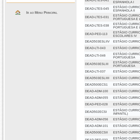
DEAD-LTES-041
ESPANHOLA I
ESTÁGIO CURRI
DEAD-LTES-045
ESPANHOLA II
Ir ao Menu Principal
ESTÁGIO CURRI
DEAD-LTES-031
PORTUGUESA E L
ESTÁGIO CURRI
DEAD-LTES-038
PORTUGUESA E L
ESTÁGIO CURRI
DEAD-PED-113
ESCOLARES IV
DEAD503ESLIIV
ESTÁGIO CURRI
DEAD-LTI-043
ESTÁGIO CURRI
ESTÁGIO CURRI
DEAD-LTI-046
PORTUGUESA
ESTÁGIO CURRI
DEAD503ESLIII
PORTUGUESA
DEAD-LTI-037
ESTÁGIO CURRI
DEAD503ESLIIII
ESTÁGIO CURRI
DEAD500ECS1
ESTÁGIO CURRIC
DEAD-ADM-100
ESTÁGIO CURRIC
DEAD-ADM-055
ESTÁGIO CURRIC
DEAD-PED-028
ESTÁGIO CURRIC
ESTÁGIO CURRI
DEAD502ECSI
INFANTIL)
DEAD-ADM-056
ESTÁGIO CURRIC
DEAD-ADM-101
ESTÁGIO CURRIC
DEAD500ECSII
ESTÁGIO CURRIC
ESTÁGIO CURRIC
DEAD-PED-033