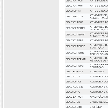
DEAD-ART-008
ARTE INDÍGEN
DEAD-ART-046
ARTES E NOV
DEAD509ANT
ARTES E NOV
ATIVIDADE DE
DEAD-PED-027
ALFABETIZAÇ
DEAD502AEHE
ATIVIDADES D
ATIVIDADES D
DEAD502AEITE2
NA EDUCAÇÃO
ATIVIDADES D
DEAD502AEPMA
ALFABETIZAÇ
DEAD502AEPE
ATIVIDADES D
ATIVIDADES D
DEAD502AEHEB
EDUCAÇÃO
ATIVIDADES D
DEAD502AEITE
TECNOLOGIAS
ATIVIDADES D
DEAD502AEPMAI
MÉTODOS DE A
ATIVIDADES D
DEAD502AEPEI
EDUCAÇÃO
DEAD-EDF-014
ATLETISMO
DEAD-CC-15
AUDITORIA CO
DEAD506ACI
AUDITORIA CON
DEAD-ADM-023
AUDITORIA E 
DEAD500AC
AUDITORIA E 
DEAD-EXT-004
AVALIAÇÃO NO
DEAD507BD
BANCO DE DA
DEAD501BIOF
BIOFÍSICA