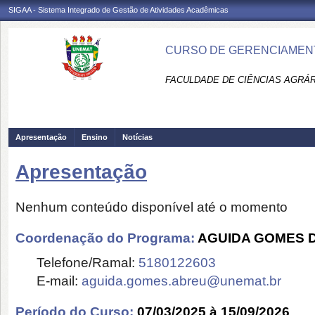
SIGAA - Sistema Integrado de Gestão de Atividades Acadêmicas
CURSO DE GERENCIAMENT
FACULDADE DE CIÊNCIAS AGRÁR
Apresentação
Ensino
Notícias
Apresentação
Nenhum conteúdo disponível até o momento
Coordenação do Programa:
AGUIDA GOMES 
Telefone/Ramal:
5180122603
E-mail:
aguida.gomes.abreu@unemat.br
Período do Curso:
07/03/2025 à 15/09/2026