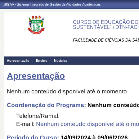
SIGAA - Sistema Integrado de Gestão de Atividades Acadêmicas
CURSO DE EDUCAÇÃO DO 
SUSTENTÁVEL" / DTN-FAC
FACULDADE DE CIÊNCIAS DA SAÚ
Apresentação
Ensino
Notícias
Apresentação
Nenhum conteúdo disponível até o momento
Coordenação do Programa:
Nenhum conteúdo 
Telefone/Ramal:
E-mail:
Nenhum conteúdo disponível até o m
Período do Curso:
14/09/2024 à 09/06/2026