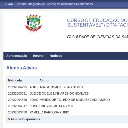
SIGAA - Sistema Integrado de Gestão de Atividades Acadêmicas
CURSO DE EDUCAÇÃO DO 
SUSTENTÁVEL" / DTN-FAC
FACULDADE DE CIÊNCIAS DA SAÚ
Apresentação
Ensino
Notícias
Alunos Ativos
Matrícula
Aluno
20232004295
ADILEUZA GONÇALVES DAS NEVES
20232003331
DJEICE QUELE LINHARES GONÇALVES
20232004348
JOAO HENRIQUE TOLEDO DE MORAES PADUA MELO
20232004517
JOSÉ EDILSON MOTA ABREU
20232003430
PAMELLA BARBOSA RUBIO
5 Alunos Disponíveis