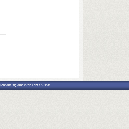
ications.sig.oraclevcn.com.srv3inst1