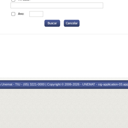
Ano:
 Unemat - TIU - (65) 3221-0000 | Copyright © 2006-2026 - UNEMAT - sig-application-03.appl