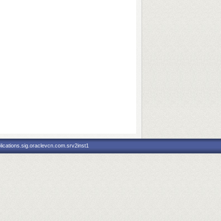
ications.sig.oraclevcn.com.srv2inst1