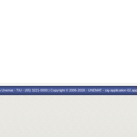
 Unemat - TIU - (65) 3221-0000 | Copyright © 2006-2026 - UNEMAT - sig-application-02.appl