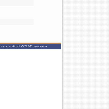
vcn.com.srv2inst1
v3.29.808
06/08/2026 04:49