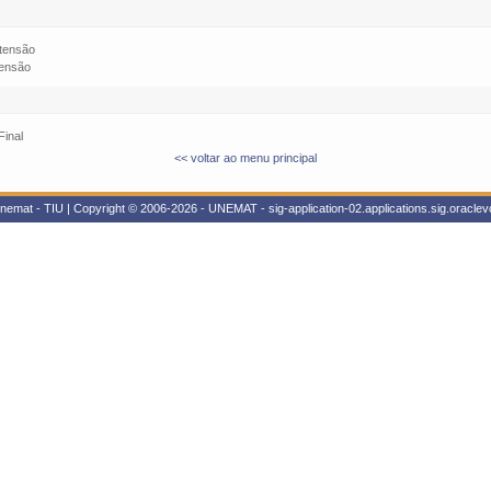
xtensão
tensão
Final
<< voltar ao menu principal
nemat - TIU | Copyright © 2006-2026 - UNEMAT - sig-application-02.applications.sig.oracle