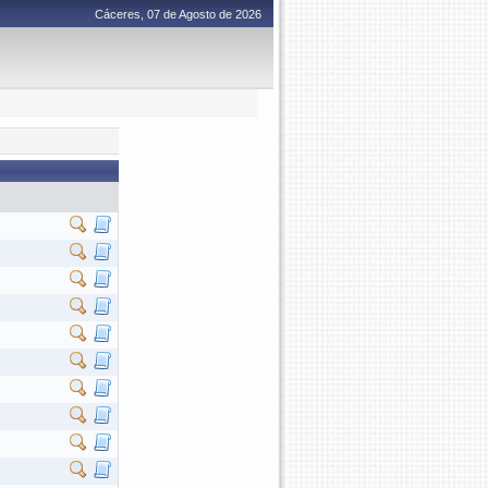
Cáceres, 07 de Agosto de 2026
­
­
­
­
­
­
­
­
­
­