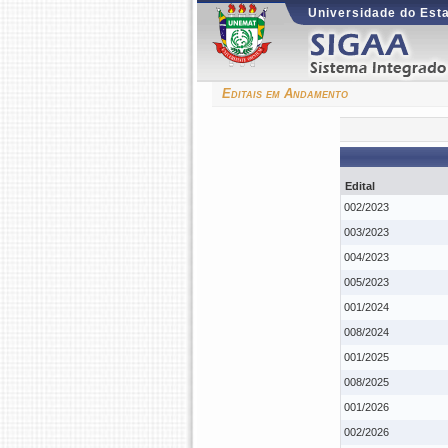
Universidade do Est
Editais em Andamento
Edital
002/2023
003/2023
004/2023
005/2023
001/2024
008/2024
001/2025
008/2025
001/2026
002/2026