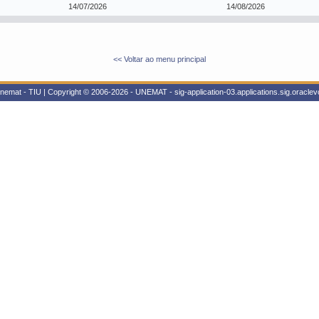
14/07/2026
14/08/2026
<< Voltar ao menu principal
nemat - TIU | Copyright © 2006-2026 - UNEMAT - sig-application-03.applications.sig.oracle