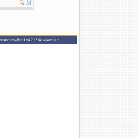
­
vcn.com.srv3inst1
v3.29.810
07/08/2026 17:58