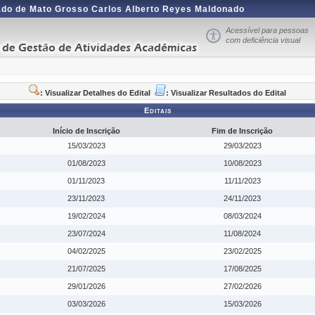
ado de Mato Grosso Carlos Alberto Reyes Maldonado
Acessível para pessoas
com deficiência visual
: Visualizar Detalhes do Edital ­
: Visualizar Resultados do Edital
Editais
Início de Inscrição
Fim de Inscrição
15/03/2023
29/03/2023
01/08/2023
10/08/2023
01/11/2023
11/11/2023
23/11/2023
24/11/2023
19/02/2024
08/03/2024
23/07/2024
11/08/2024
04/02/2025
23/02/2025
21/07/2025
17/08/2025
29/01/2026
27/02/2026
03/03/2026
15/03/2026