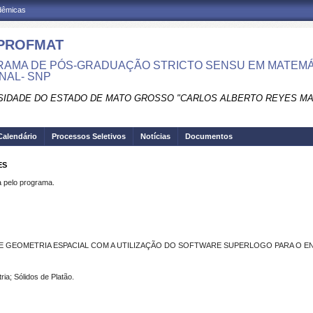
adêmicas
PROFMAT
AMA DE PÓS-GRADUAÇÃO STRICTO SENSU EM MATEMÁ
NAL- SNP
SIDADE DO ESTADO DE MATO GROSSO "CARLOS ALBERTO REYES M
Calendário
Processos Seletivos
Notícias
Documentos
ES
pelo programa.
E GEOMETRIA ESPACIAL COM A UTILIZAÇÃO DO SOFTWARE SUPERLOGO PARA O E
a; Sólidos de Platão.