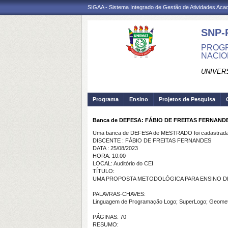
SIGAA - Sistema Integrado de Gestão de Atividades Ac
SNP-
PROGR
NACIO
UNIVER
Programa
Ensino
Projetos de Pesquisa
Banca de DEFESA: FÁBIO DE FREITAS FERNAND
Uma banca de DEFESA de MESTRADO foi cadastrada 
DISCENTE : FÁBIO DE FREITAS FERNANDES
DATA : 25/08/2023
HORA: 10:00
LOCAL: Auditório do CEI
TÍTULO:
UMA PROPOSTA METODOLÓGICA PARA ENSINO D
PALAVRAS-CHAVES:
Linguagem de Programação Logo; SuperLogo; Geometri
PÁGINAS: 70
RESUMO: