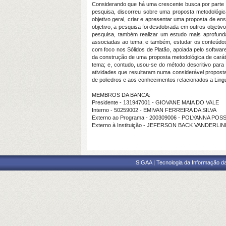
Considerando que há uma crescente busca por parte d
pesquisa, discorreu sobre uma proposta metodológic
objetivo geral, criar e apresentar uma proposta de en
objetivo, a pesquisa foi desdobrada em outros objeti
pesquisa, também realizar um estudo mais aprofund
associadas ao tema; e também, estudar os conteúdos 
com foco nos Sólidos de Platão, apoiada pelo software
da construção de uma proposta metodológica de caráte
tema; e, contudo, usou-se do método descritivo para
atividades que resultaram numa considerável proposta
de poliedros e aos conhecimentos relacionados a Li
MEMBROS DA BANCA:
Presidente - 131947001 - GIOVANE MAIA DO VALE
Interno - 50259002 - EMIVAN FERREIRA DA SILVA
Externo ao Programa - 200309006 - POLYANNA PO
Externo à Instituição - JEFERSON BACK VANDERLI
SIGAA | Tecnologia da Informação da