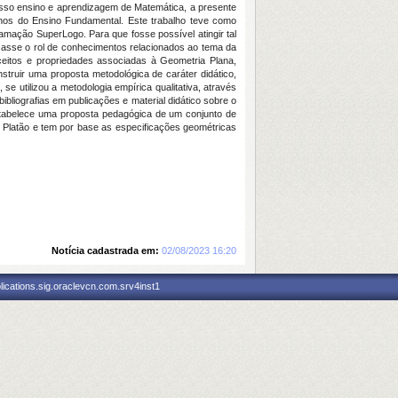
esso ensino e aprendizagem de Matemática, a presente
unos do Ensino Fundamental. Este trabalho teve como
ramação SuperLogo. Para que fosse possível atingir tal
rcasse o rol de conhecimentos relacionados ao tema da
eitos e propriedades associadas à Geometria Plana,
truir uma proposta metodológica de caráter didático,
e utilizou a metodologia empírica qualitativa, através
liografias em publicações e material didático sobre o
estabelece uma proposta pedagógica de um conjunto de
e Platão e tem por base as especificações geométricas
Notícia cadastrada em:
02/08/2023 16:20
ications.sig.oraclevcn.com.srv4inst1