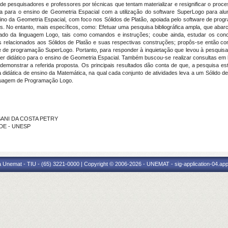
e pesquisadores e professores por técnicas que tentam materializar e resignificar o proc
a para o ensino de Geometria Espacial com a utilização do software SuperLogo para al
sino da Geometria Espacial, com foco nos Sólidos de Platão, apoiada pelo software de prog
vos. No entanto, mais específicos, como: Efetuar uma pesquisa bibliográfica ampla, que aba
ado da linguagem Logo, tais como comandos e instruções; coube ainda, estudar os conc
relacionados aos Sólidos de Platão e suas respectivas construções; propôs-se então cons
 de programação SuperLogo. Portanto, para responder à inquietação que levou à pesquisa, s
r didático para o ensino de Geometria Espacial. Também buscou-se realizar consultas em bib
 demonstrar a referida proposta. Os principais resultados dão conta de que, a pesquisa 
 didática de ensino da Matemática, na qual cada conjunto de atividades leva a um Sólido d
nguagem de Programação Logo.
SSANI DA COSTA PETRY
NDE - UNESP
 Unemat - TIU - (65) 3221-0000 | Copyright © 2006-2026 - UNEMAT - sig-application-04.appl