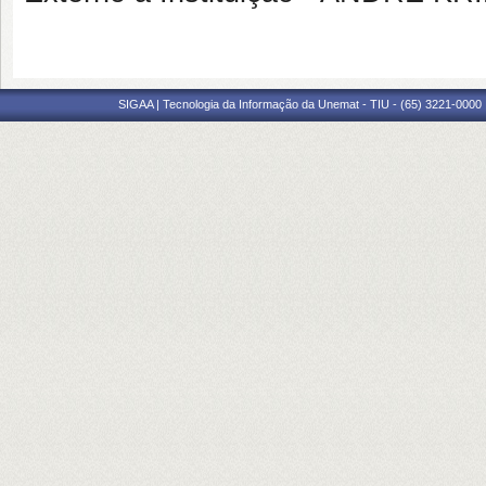
SIGAA | Tecnologia da Informação da Unemat - TIU - (65) 3221-0000 |