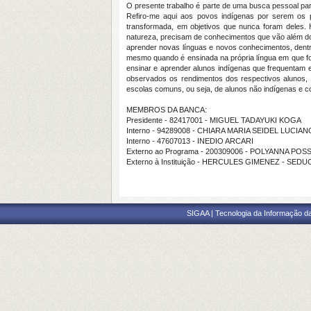
O presente trabalho é parte de uma busca pessoal pa
Refiro-me aqui aos povos indígenas por serem os pr
transformada, em objetivos que nunca foram deles. H
natureza, precisam de conhecimentos que vão além do
aprender novas línguas e novos conhecimentos, dentr
mesmo quando é ensinada na própria língua em que fo
ensinar e aprender alunos indígenas que frequentam 
observados os rendimentos dos respectivos alunos, p
escolas comuns, ou seja, de alunos não indígenas e
MEMBROS DA BANCA:
Presidente - 82417001 - MIGUEL TADAYUKI KOGA
Interno - 94289008 - CHIARA MARIA SEIDEL LUCIAN
Interno - 47607013 - INEDIO ARCARI
Externo ao Programa - 200309006 - POLYANNA PO
Externo à Instituição - HERCULES GIMENEZ - SED
SIGAA | Tecnologia da Informação da