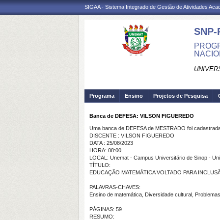
SIGAA - Sistema Integrado de Gestão de Atividades Ac
SNP-
PROGR
NACIO
UNIVER
Programa
Ensino
Projetos de Pesquisa
Banca de DEFESA: VILSON FIGUEREDO
Uma banca de DEFESA de MESTRADO foi cadastrada 
DISCENTE : VILSON FIGUEREDO
DATA : 25/08/2023
HORA: 08:00
LOCAL: Unemat - Campus Universitário de Sinop - Unida
TÍTULO:
EDUCAÇÃO MATEMÁTICA VOLTADO PARA INCLUSÃ
PALAVRAS-CHAVES:
Ensino de matemática, Diversidade cultural, Problema
PÁGINAS: 59
RESUMO: