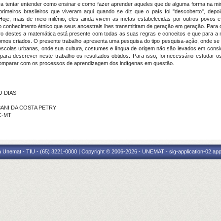
ra tentar entender como ensinar e como fazer aprender aqueles que de alguma forma na min
imeiros brasileiros que viveram aqui quando se diz que o país foi "descoberto", depoi
oje, mais de meio milênio, eles ainda vivem as metas estabelecidas por outros povos e
 conhecimento étnico que seus ancestrais lhes transmitiram de geração em geração. Para 
o destes a matemática está presente com todas as suas regras e conceitos e que para a 
mos criados. O presente trabalho apresenta uma pesquisa do tipo pesquisa-ação, onde se 
escolas urbanas, onde sua cultura, costumes e língua de origem não são levados em cons
ara descrever neste trabalho os resultados obtidos. Para isso, foi necessário estudar
 comparar com os processos de aprendizagem dos indígenas em questão.
O DIAS
SSANI DA COSTA PETRY
UC-MT
 Unemat - TIU - (65) 3221-0000 | Copyright © 2006-2026 - UNEMAT - sig-application-02.appl