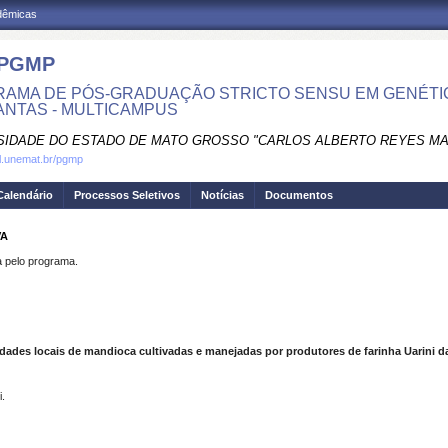
adêmicas
-PGMP
AMA DE PÓS-GRADUAÇÃO STRICTO SENSU EM GENÉT
ANTAS - MULTICAMPUS
SIDADE DO ESTADO DE MATO GROSSO "CARLOS ALBERTO REYES M
tal.unemat.br/pgmp
Calendário
Processos Seletivos
Notícias
Documentos
VA
pelo programa.
edades locais de mandioca cultivadas e manejadas por produtores de farinha Uarini da
i.