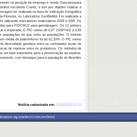
mportante na geração de emprego e renda. Esta pesquisa
anihot esculenta
Crantz, e tem por objetivo realizar a
ostragem foi realizada na área de Indicação Geográfica
a Floresta, no Laboratório GenBioMol. Foi realizada a
CRs utilizando marcadores moleculares ISSR e SSR. Os
hadas para FIOCRUZ para genotipagem. Os 12
primers
ue a esperada. O PIC variou de 0,07 (SSRY43) a 0,83
das populações do que entre as populações. O método
em média de polimorfismo foi de 62,20%. O PIC variou
 diversidade genética entre as variedades locais de
trocas de manivas entre os produtores. Os métodos de
nta um fator importante para a preservação da espécie,
oramento, com destaque para a população de Alvarães
Notícia cadastrada em:
21/03/2023 11:10
ications.sig.oraclevcn.com.srv2inst1