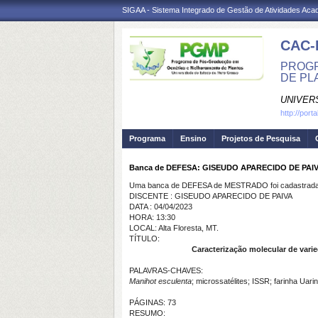
SIGAA - Sistema Integrado de Gestão de Atividades Ac
CAC
PROGR
DE PL
UNIVER
http://por
Programa
Ensino
Projetos de Pesquisa
Banca de DEFESA: GISEUDO APARECIDO DE PAI
Uma banca de DEFESA de MESTRADO foi cadastrada 
DISCENTE : GISEUDO APARECIDO DE PAIVA
DATA : 04/04/2023
HORA: 13:30
LOCAL: Alta Floresta, MT.
TÍTULO:
Caracterização molecular de vari
PALAVRAS-CHAVES:
Manihot esculenta
; microssatélites; ISSR; farinha Uarin
PÁGINAS: 73
RESUMO: