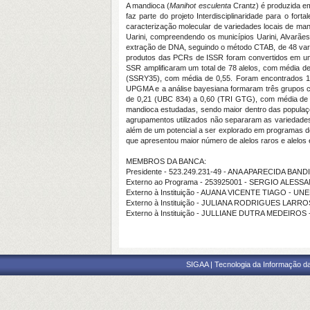
A mandioca (
Manihot esculenta
Crantz) é produzida em
faz parte do projeto Interdisciplinaridade para o for
caracterização molecular de variedades locais de mand
Uarini, compreendendo os municípios Uarini, Alvarães
extração de DNA, seguindo o método CTAB, de 48 vari
produtos das PCRs de ISSR foram convertidos em u
SSR amplificaram um total de 78 alelos, com média d
(SSRY35), com média de 0,55. Foram encontrados 15 
UPGMA e a análise bayesiana formaram três grupos ca
de 0,21 (UBC 834) a 0,60 (TRI GTG), com média de 0
mandioca estudadas, sendo maior dentro das populaçõ
agrupamentos utilizados não separaram as variedades l
além de um potencial a ser explorado em programas 
que apresentou maior número de alelos raros e alelos 
MEMBROS DA BANCA:
Presidente - 523.249.231-49 - ANA APARECIDA BAND
Externo ao Programa - 253925001 - SERGIO AL
Externo à Instituição - AUANA VICENTE TIAGO - UN
Externo à Instituição - JULIANA RODRIGUES LARR
Externo à Instituição - JULLIANE DUTRA MEDEIROS 
SIGAA | Tecnologia da Informação da