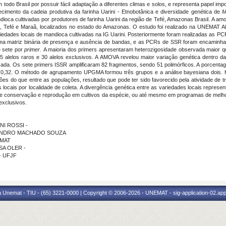
 todo Brasil por possuir fácil adaptação a diferentes climas e solos, e representa papel i
talecimento da cadeia produtiva da farinha Uarini - Etnobotânica e diversidade genética de
M
ioca cultivadas por produtores de farinha Uarini da região de Tefé, Amazonas Brasil. A am
, Tefé e Maraã, localizados no estado do Amazonas. O estudo foi realizado na UNEMAT Alt
edades locais de mandioca cultivadas na IG Uarini. Posteriormente foram realizadas as P
ma matriz binária de presença e ausência de bandas, e as PCRs de SSR foram encamin
e sete por
primer.
A maioria dos primers apresentaram heterozigosidade observada maior q
alelos raros e 30 alelos exclusivos. A AMOVA revelou maior variação genética dentro 
da. Os sete primers ISSR amplificaram 82 fragmentos, sendo 51 polimórficos. A porcentag
,32. O método de agrupamento UPGMA formou três grupos e a análise bayesiana dois. Há
es do que entre as populações, resultado que pode ter sido favorecido pela atividade de 
ocais por localidade de coleta. A divergência genética entre as variedades locais represe
de conservação e reprodução em cultivos da espécie, ou até mesmo em programas de melh
exclusivos.
INI ROSSI -
ESSANDRO MACHADO SOUZA
EMAT
OSA OLER -
- UFJF
 Unemat - TIU - (65) 3221-0000 | Copyright © 2006-2026 - UNEMAT - sig-application-02.appl