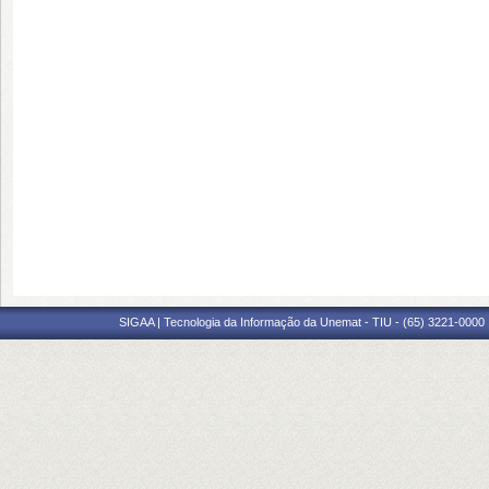
SIGAA | Tecnologia da Informação da Unemat - TIU - (65) 3221-0000 |