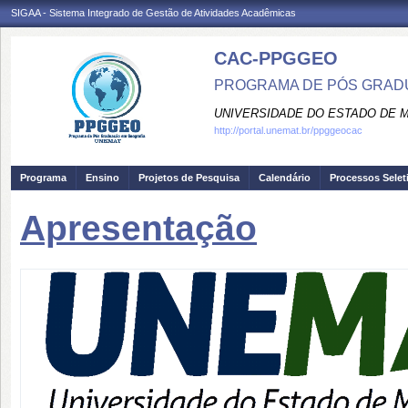
SIGAA - Sistema Integrado de Gestão de Atividades Acadêmicas
CAC-PPGGEO
PROGRAMA DE PÓS GRADU
UNIVERSIDADE DO ESTADO DE 
http://portal.unemat.br/ppggeocac
Programa
Ensino
Projetos de Pesquisa
Calendário
Processos Selet
Apresentação