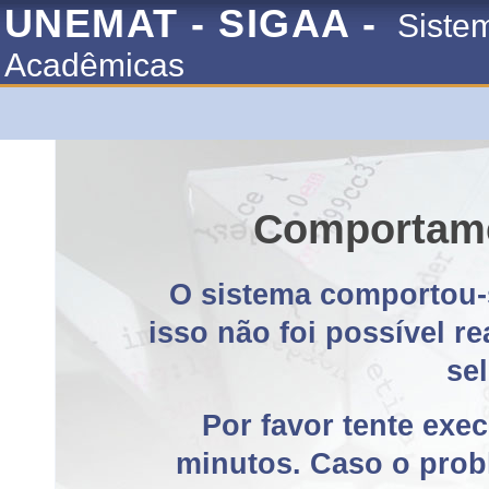
UNEMAT - SIGAA -
Siste
Acadêmicas
Comportame
O sistema comportou-
isso não foi possível r
se
Por favor tente exe
minutos. Caso o probl