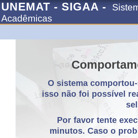
UNEMAT - SIGAA -
Siste
Acadêmicas
Comportame
O sistema comportou-
isso não foi possível r
se
Por favor tente exe
minutos. Caso o probl