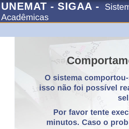
UNEMAT - SIGAA -
Siste
Acadêmicas
Comportame
O sistema comportou-
isso não foi possível r
se
Por favor tente exe
minutos. Caso o probl