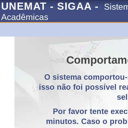
UNEMAT - SIGAA -
Siste
Acadêmicas
Comportame
O sistema comportou-
isso não foi possível r
se
Por favor tente exe
minutos. Caso o probl