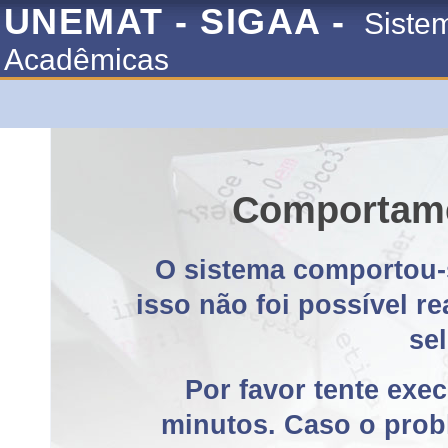
UNEMAT - SIGAA -
Siste
Acadêmicas
Comportame
O sistema comportou-
isso não foi possível r
se
Por favor tente exe
minutos. Caso o probl