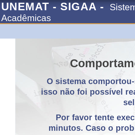
UNEMAT - SIGAA -
Siste
Acadêmicas
Comportame
O sistema comportou-
isso não foi possível r
se
Por favor tente exe
minutos. Caso o probl