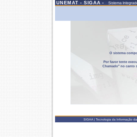
UNEMAT - SIGAA -
Sistema Integrad
O sistema compor
Por favor tente exec
Chamado" no canto sup
SIGAA | Tecnologia da Informação da 