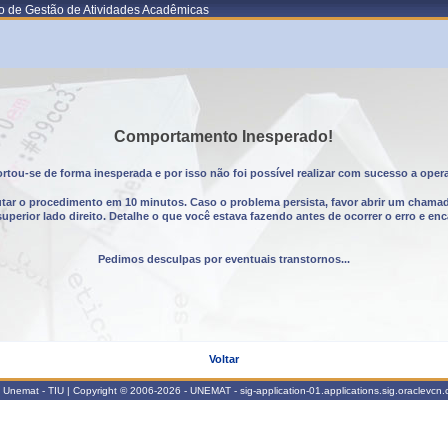
o de Gestão de Atividades Acadêmicas
Comportamento Inesperado!
tou-se de forma inesperada e por isso não foi possível realizar com sucesso a oper
utar o procedimento em 10 minutos. Caso o problema persista, favor abrir um chama
erior lado direito. Detalhe o que você estava fazendo antes de ocorrer o erro e enc
Pedimos desculpas por eventuais transtornos...
Voltar
Unemat - TIU | Copyright © 2006-2026 - UNEMAT - sig-application-01.applications.sig.oraclevcn.