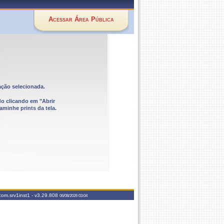
Acessar Área Pública
ação selecionada.
do clicando em "Abrir
aminhe prints da tela.
com.srv1inst1 -
v3.29.808
06/08/2026 03:04