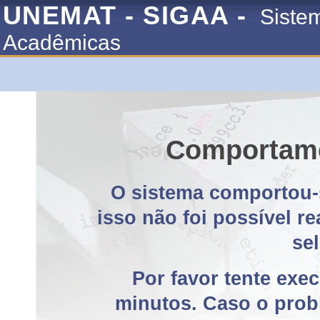
UNEMAT - SIGAA -
Siste
Acadêmicas
Comportame
O sistema comportou-
isso não foi possível r
se
Por favor tente exe
minutos. Caso o probl