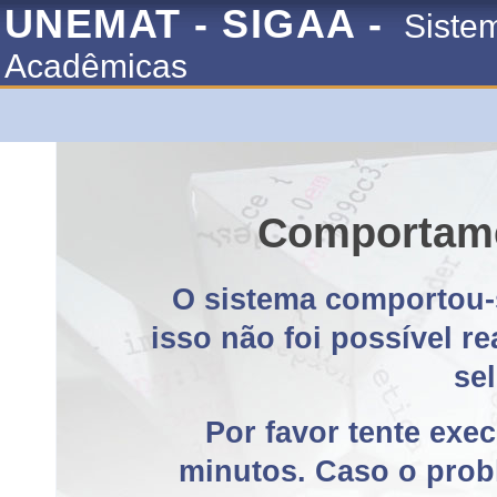
UNEMAT - SIGAA -
Siste
Acadêmicas
Comportame
O sistema comportou-
isso não foi possível r
se
Por favor tente exe
minutos. Caso o probl