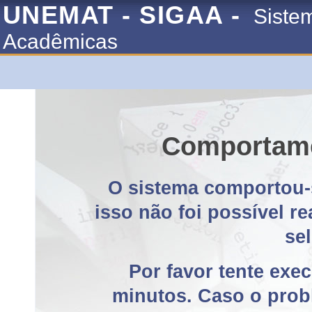
UNEMAT - SIGAA -
Siste
Acadêmicas
Comportame
O sistema comportou-
isso não foi possível r
se
Por favor tente exe
minutos. Caso o probl