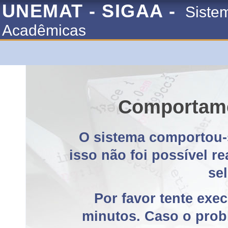
UNEMAT - SIGAA -
Siste
Acadêmicas
Comportame
O sistema comportou-
isso não foi possível r
se
Por favor tente exe
minutos. Caso o probl