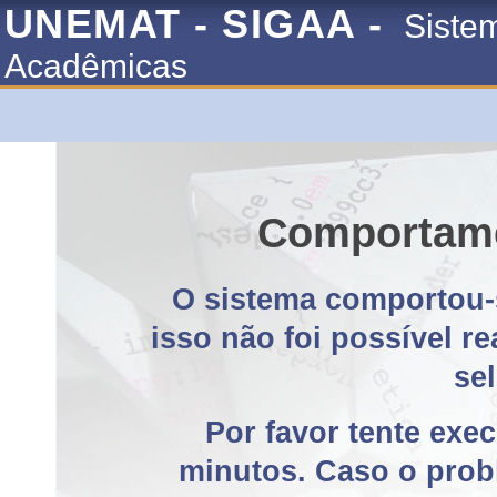
UNEMAT - SIGAA -
Siste
Acadêmicas
Comportame
O sistema comportou-
isso não foi possível r
se
Por favor tente exe
minutos. Caso o probl