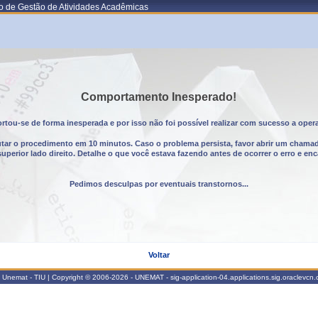
o de Gestão de Atividades Acadêmicas
Comportamento Inesperado!
tou-se de forma inesperada e por isso não foi possível realizar com sucesso a oper
utar o procedimento em 10 minutos. Caso o problema persista, favor abrir um chama
erior lado direito. Detalhe o que você estava fazendo antes de ocorrer o erro e enc
Pedimos desculpas por eventuais transtornos...
Voltar
Unemat - TIU | Copyright © 2006-2026 - UNEMAT - sig-application-04.applications.sig.oraclevcn.