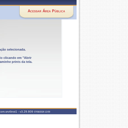
Acessar Área Pública
ação selecionada.
do clicando em "Abrir
aminhe prints da tela.
com.srv4inst1 -
v3.29.809
07/08/2026 13:59