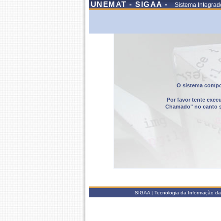
UNEMAT - SIGAA -
Sistema Integrad
O sistema compor
Por favor tente exec
Chamado" no canto sup
SIGAA | Tecnologia da Informação da 