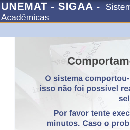
UNEMAT - SIGAA -
Siste
Acadêmicas
Comportame
O sistema comportou-
isso não foi possível r
se
Por favor tente exe
minutos. Caso o probl