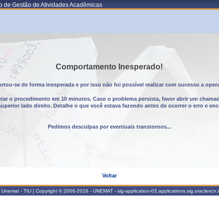
o de Gestão de Atividades Acadêmicas
Comportamento Inesperado!
tou-se de forma inesperada e por isso não foi possível realizar com sucesso a oper
utar o procedimento em 10 minutos. Caso o problema persista, favor abrir um chama
erior lado direito. Detalhe o que você estava fazendo antes de ocorrer o erro e enc
Pedimos desculpas por eventuais transtornos...
Voltar
Unemat - TIU | Copyright © 2006-2026 - UNEMAT - sig-application-03.applications.sig.oraclevcn.