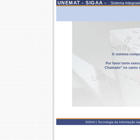
UNEMAT - SIGAA -
Sistema Integrad
O sistema compor
Por favor tente exec
Chamado" no canto sup
SIGAA | Tecnologia da Informação da 