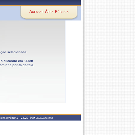
Acessar Área Pública
ação selecionada.
do clicando em "Abrir
aminhe prints da tela.
com.srv3inst1 -
v3.29.809
06/08/2026 19:52