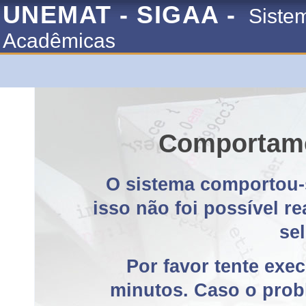
UNEMAT - SIGAA -
Siste
Acadêmicas
Comportame
O sistema comportou-
isso não foi possível r
se
Por favor tente exe
minutos. Caso o probl