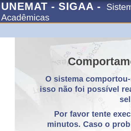
UNEMAT - SIGAA -
Siste
Acadêmicas
Comportame
O sistema comportou-
isso não foi possível r
se
Por favor tente exe
minutos. Caso o probl