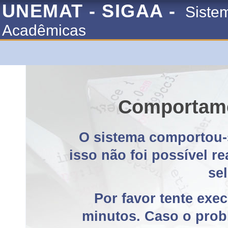
UNEMAT - SIGAA -
Siste
Acadêmicas
Comportame
O sistema comportou-
isso não foi possível r
se
Por favor tente exe
minutos. Caso o probl