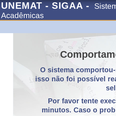
UNEMAT - SIGAA -
Siste
Acadêmicas
Comportame
O sistema comportou-
isso não foi possível r
se
Por favor tente exe
minutos. Caso o probl