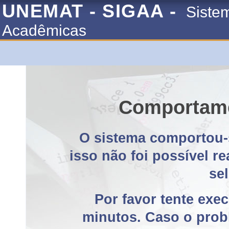
UNEMAT - SIGAA -
Siste
Acadêmicas
Comportame
O sistema comportou-
isso não foi possível r
se
Por favor tente exe
minutos. Caso o probl