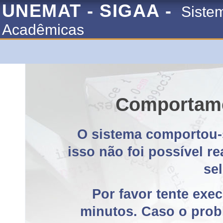
UNEMAT - SIGAA -
Siste
Acadêmicas
Comportame
O sistema comportou-
isso não foi possível r
se
Por favor tente exe
minutos. Caso o probl