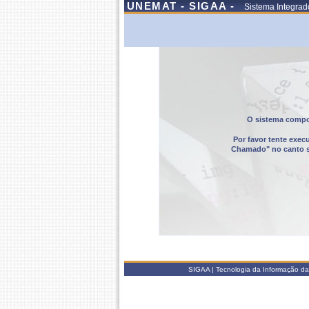
UNEMAT - SIGAA -
Sistema Integrad
O sistema compor
Por favor tente exec
Chamado" no canto sup
SIGAA | Tecnologia da Informação da 