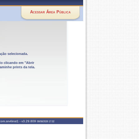
Acessar Área Pública
ação selecionada.
do clicando em "Abrir
aminhe prints da tela.
com.srv4inst1 -
v3.29.809
06/08/2026 17:32