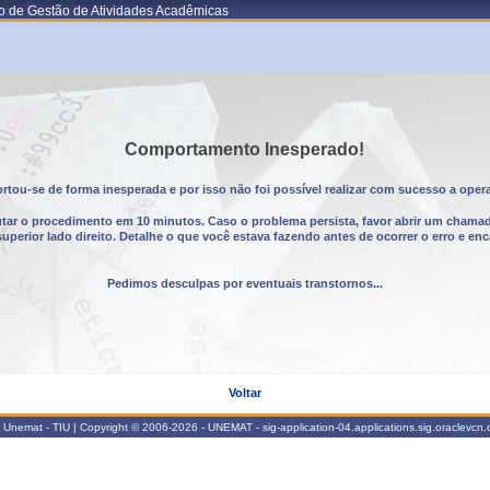
o de Gestão de Atividades Acadêmicas
Comportamento Inesperado!
tou-se de forma inesperada e por isso não foi possível realizar com sucesso a oper
utar o procedimento em 10 minutos. Caso o problema persista, favor abrir um chama
erior lado direito. Detalhe o que você estava fazendo antes de ocorrer o erro e enc
Pedimos desculpas por eventuais transtornos...
Voltar
Unemat - TIU | Copyright © 2006-2026 - UNEMAT - sig-application-04.applications.sig.oraclevcn.