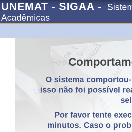
UNEMAT - SIGAA -
Siste
Acadêmicas
Comportame
O sistema comportou-
isso não foi possível r
se
Por favor tente exe
minutos. Caso o probl