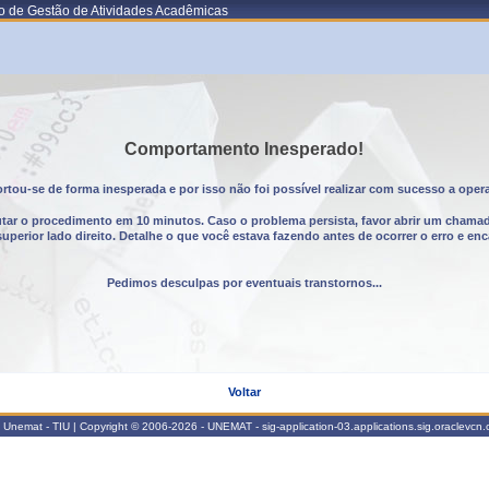
o de Gestão de Atividades Acadêmicas
Comportamento Inesperado!
tou-se de forma inesperada e por isso não foi possível realizar com sucesso a oper
utar o procedimento em 10 minutos. Caso o problema persista, favor abrir um chama
erior lado direito. Detalhe o que você estava fazendo antes de ocorrer o erro e enc
Pedimos desculpas por eventuais transtornos...
Voltar
Unemat - TIU | Copyright © 2006-2026 - UNEMAT - sig-application-03.applications.sig.oraclevcn.