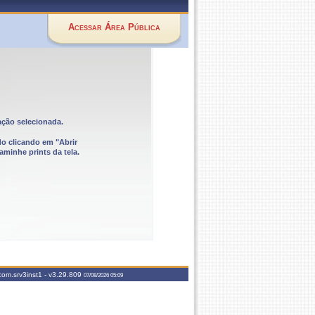
Acessar Área Pública
ação selecionada.
do clicando em "Abrir
aminhe prints da tela.
com.srv3inst1 -
v3.29.809
07/08/2026 05:09