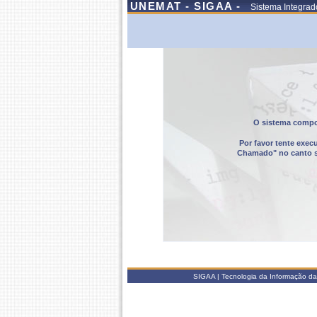
UNEMAT - SIGAA -
Sistema Integrad
O sistema compor
Por favor tente exec
Chamado" no canto sup
SIGAA | Tecnologia da Informação da 